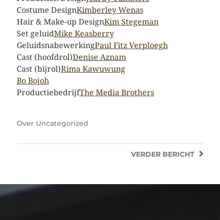
Costume Design
Kimberley Wenas
Hair & Make-up Design
Kim Stegeman
Set geluid
Mike Keasberry
Geluidsnabewerking
Paul Fitz Verploegh
Cast (hoofdrol)
Denise Aznam
Cast (bijrol)
Rima Kawuwung
Bo Bojoh
Productiebedrijf
The Media Brothers
Over
Uncategorized
VERDER
BERICHT