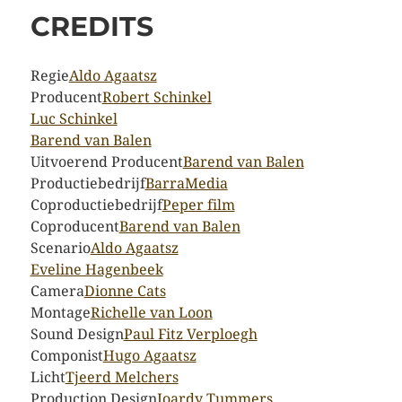
CREDITS
Regie
Aldo Agaatsz
Producent
Robert Schinkel
Luc Schinkel
Barend van Balen
Uitvoerend Producent
Barend van Balen
Productiebedrijf
BarraMedia
Coproductiebedrijf
Peper film
Coproducent
Barend van Balen
Scenario
Aldo Agaatsz
Eveline Hagenbeek
Camera
Dionne Cats
Montage
Richelle van Loon
Sound Design
Paul Fitz Verploegh
Componist
Hugo Agaatsz
Licht
Tjeerd Melchers
Production Design
Joardy Tummers