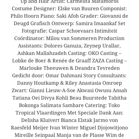
Up and Hair Artist: Carmelita Matamoros
Costume Designer: Elske van Buuren Componist:
Philo Hoorn Piano: Saki Afoh Grader: Giovanni de
Deugd Grafisch Ontwerp: Samira Imaankaf Set
Fotografie: Caspar Schoevaars Intimiteit
Coördinator: Milou van Sommeren Production
Assistants: Dolores Ganuza, Zeynep Urallar,
Ashkan Mallahzadeh Casting: OKO Casting –
Lobke de Boer & Renée de Graaff ZAZA Casting –
Marlouke Theeuwen & Deandra Tevreden
Gedicht door: Omar Dahmani Story Consultants:
Danny Houtkamp & Riley Anastasia Omroep
Zwart: Gianni Lieuw-A-Soe Akwasi Owusu Ansah
Tatiana Oei Divya Kohli Beau Buurstede Tabitha
Bokonga Salimata Sambare Catering: Toko
Tropical Vlaardingen Met Speciale Dank Aan:
Delisha Kluivert Bianca Elstak Jarmo von
Raesfeld Meijer Ivan Winter Miguel Djojowitjono
Mireille Seinpaal Manja van de Plasse Wim de