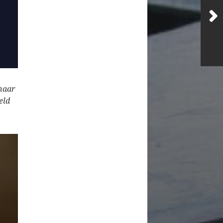
haar
eld