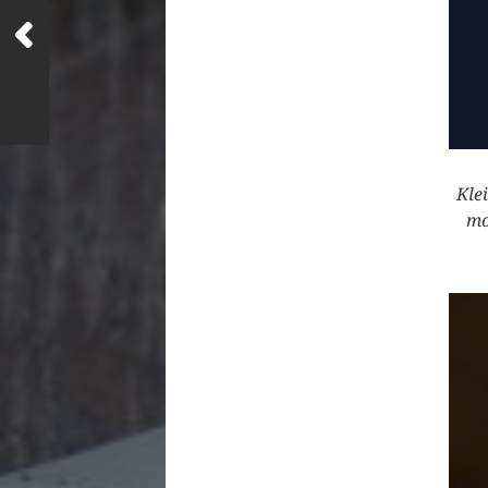
Kle
mo