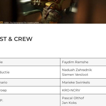
ST & CREW
ie
Faydim Ramshe
Naduah Zahradnik
ductie
Siemen Versloot
nario
Marieke Swinkels
oep
KRO-NCRV
Pascal Olthof
P.
Jan Koks