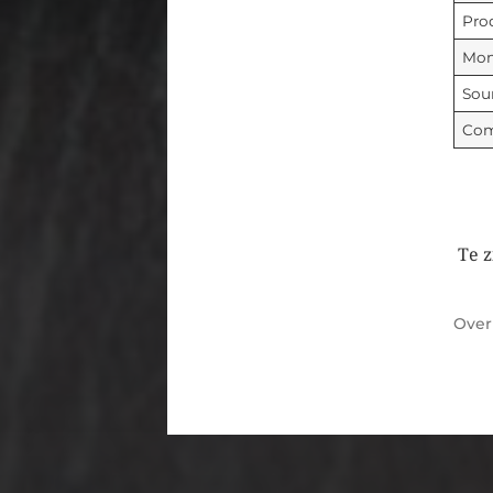
Pro
Mon
Sou
Com
Te z
Ove