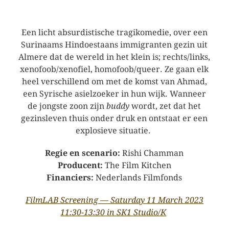
Een licht absurdistische tragikomedie, over een
Surinaams Hindoestaans immigranten gezin uit
Almere dat de wereld in het klein is; rechts/links,
xenofoob/xenofiel, homofoob/queer. Ze gaan elk
heel verschillend om met de komst van Ahmad,
een Syrische asielzoeker in hun wijk. Wanneer
de jongste zoon zijn
buddy
wordt, zet dat het
gezinsleven thuis onder druk en ontstaat er een
explosieve situatie.
Regie en scenario:
Rishi Chamman
Producent:
The Film Kitchen
Financiers:
Nederlands Filmfonds
FilmLAB Screening — Saturday 11 March 2023
11:30-13:30 in SK1 Studio/K